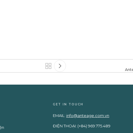
Ant
GET IN TOUCH
EMAIL:
info@anteage.com.vn
ĐIỆN THOẠI: (+84) 969.775.489
iện