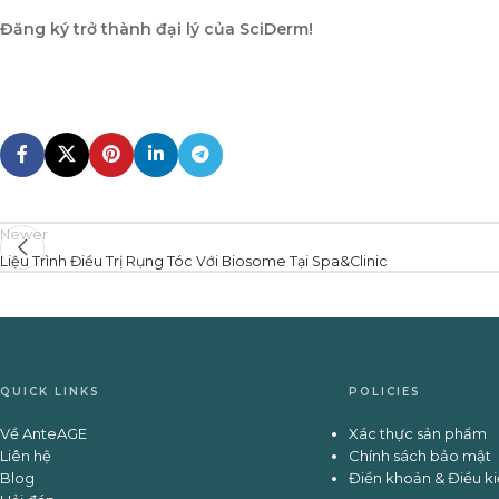
Đăng ký trở thành đại lý của SciDerm!
Newer
Liệu Trình Điều Trị Rụng Tóc Với Biosome Tại Spa&Clinic
QUICK LINKS
POLICIES
Về AnteAGE
Xác thực sản phẩm
Liên hệ
Chính sách bảo mật
Blog
Điền khoản & Điều k