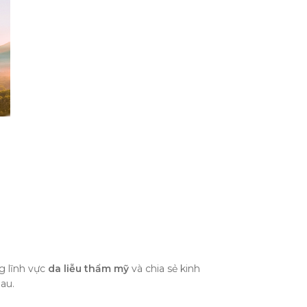
g lĩnh vực
da liễu thẩm mỹ
và chia sẻ kinh
hau.