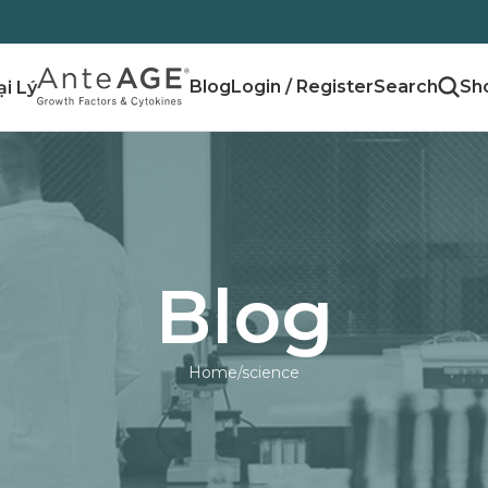
Blog
Login / Register
ại Lý
Blog
Home
science