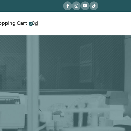
0
₫
0