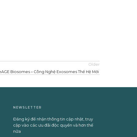
Older
eAGE Biosomes – Công Nghệ Exosomes Thế Hệ Mới
NEWSLETTER
Đăng ký để nhận thông tin cập nhật, truy
cập vào các ưu đãi độc quyền và hơn thế
nữa