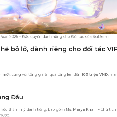
Pearl 2025 – Đặc quyền dành riêng cho Đối tác của SciDerm
thể bỏ lỡ, dành riêng cho đối tác V
h mời
, cùng với tổng giá trị quà tặng lên đến
100 triệu VNĐ
, ma
Hàng Đầu
 da liễu thẩm mỹ danh tiếng, bao gồm
Ms. Marya Khalil
– Chủ tịch
 nước.