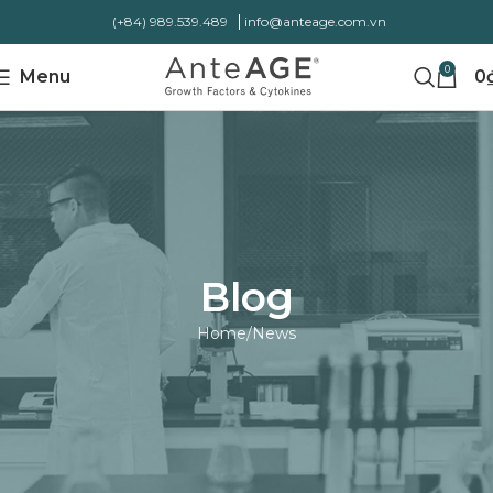
(+84) 989.539.489
info@anteage.com.vn
0
Menu
0
Blog
Home
News