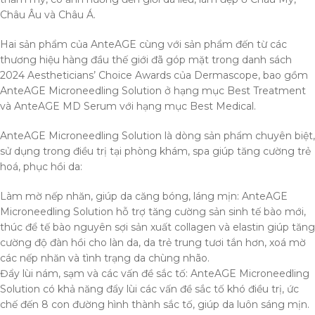
Châu Âu và Châu Á.
Hai sản phẩm của AnteAGE cùng với sản phẩm đến từ các
thương hiệu hàng đầu thế giới đã góp mặt trong danh sách
2024 Aestheticians’ Choice Awards của Dermascope, bao gồm
AnteAGE Microneedling Solution ở hạng mục Best Treatment
và AnteAGE MD Serum với hạng mục Best Medical.
AnteAGE Microneedling Solution là dòng sản phẩm chuyên biệt,
sử dụng trong điều trị tại phòng khám, spa giúp tăng cường trẻ
hoá, phục hồi da:
Làm mờ nếp nhăn, giúp da căng bóng, láng mịn: AnteAGE
Microneedling Solution hỗ trợ tăng cường sản sinh tế bào mới,
thúc để tế bào nguyên sợi sản xuất collagen và elastin giúp tăng
cường độ đàn hồi cho làn da, da trẻ trung tươi tắn hơn, xoá mờ
các nếp nhăn và tình trạng da chùng nhão.
Đẩy lùi nám, sạm và các vấn đề sắc tố: AnteAGE Microneedling
Solution có khả năng đẩy lùi các vấn đề sắc tố khó điều trị, ức
chế đến 8 con đường hình thành sắc tố, giúp da luôn sáng mịn.