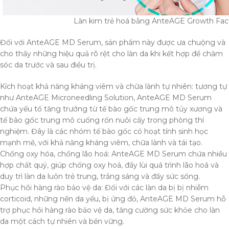
Lăn kim trẻ hoá bằng AnteAGE Growth Fac
Đối với AnteAGE MD Serum, sản phẩm này được ưa chuộng và
cho thấy những hiệu quả rõ rệt cho làn da khi kết hợp để chăm
sóc da trước và sau điều trị.
Kích hoạt khả năng kháng viêm và chữa lành tự nhiên: tương tự
như AnteAGE Microneedling Solution, AnteAGE MD Serum
chứa yếu tố tăng trưởng từ tế bào gốc trung mô tủy xương và
tế bào gốc trung mô cuống rốn nuôi cấy trong phòng thí
nghiệm. Đây là các nhóm tế bào gốc có hoạt tính sinh học
mạnh mẽ, với khả năng kháng viêm, chữa lành và tái tạo.
Chống oxy hóa, chống lão hoá: AnteAGE MD Serum chứa nhiều
hợp chất quý, giúp chống oxy hoá, đẩy lùi quá trình lão hoá và
duy trì làn da luôn trẻ trung, trắng sáng và đầy sức sống.
Phục hồi hàng rào bảo vệ da: Đối với các làn da bị bị nhiễm
corticoid, những nền da yếu, bị ửng đỏ, AnteAGE MD Serum hỗ
trợ phục hồi hàng rào bảo vệ da, tăng cường sức khỏe cho làn
da một cách tự nhiên và bền vững.