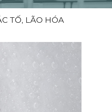
ẮC TỐ, LÃO HÓA