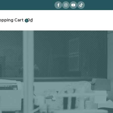
0
₫
0