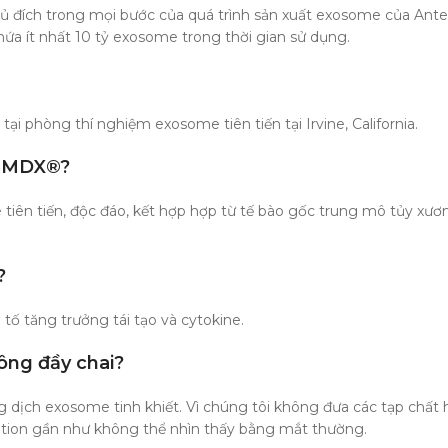
 đích trong mọi bước của quá trình sản xuất exosome của AnteAGE
ứa ít nhất 10 tỷ exosome trong thời gian sử dụng.
phòng thí nghiệm exosome tiên tiến tại Irvine, California.
E MDX®?
ên tiến, độc đáo, kết hợp hợp từ tế bào gốc trung mô tủy xươ
?
 tăng trưởng tái tạo và cytokine.
ông đầy chai?
dịch exosome tinh khiết. Vì chúng tôi không đưa các tạp chất
ion gần như không thể nhìn thấy bằng mắt thường.