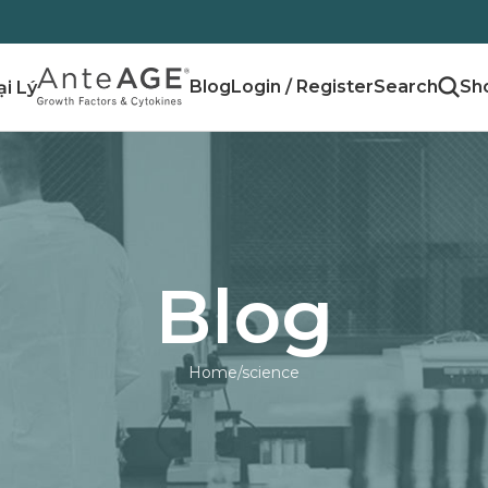
Blog
Login / Register
ại Lý
Blog
Home
science