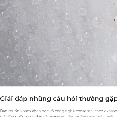
Giải đáp những câu hỏi thường gặ
Bạn muốn khám khoa học và công nghệ exosome, cách exosome 
giải đáp những giải đáp về exosome vẫn thường hay mắc phải.