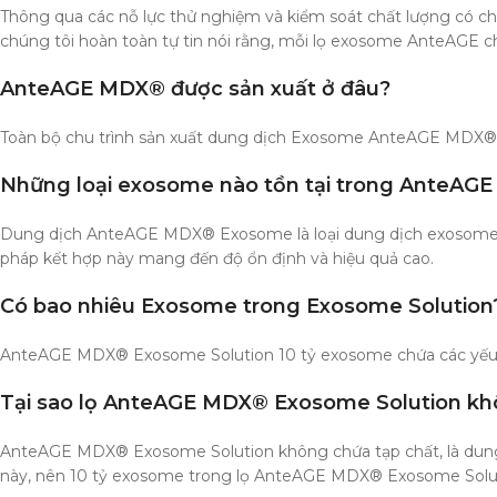
Thông qua các nỗ lực thử nghiệm và kiểm soát chất lượng có chủ
chúng tôi hoàn toàn tự tin nói rằng, mỗi lọ exosome AnteAGE ch
AnteAGE MDX® được sản xuất ở đâu?
Toàn bộ chu trình sản xuất dung dịch Exosome AnteAGE MDX® tại 
Những loại exosome nào tồn tại trong AnteAG
Dung dịch AnteAGE MDX® Exosome là loại dung dịch exosome ti
pháp kết hợp này mang đến độ ổn định và hiệu quả cao.
Có bao nhiêu Exosome trong Exosome Solution
AnteAGE MDX® Exosome Solution 10 tỷ exosome chứa các yếu tố
Tại sao lọ AnteAGE MDX® Exosome Solution kh
AnteAGE MDX® Exosome Solution không chứa tạp chất, là dung 
này, nên 10 tỷ exosome trong lọ AnteAGE MDX® Exosome Solut