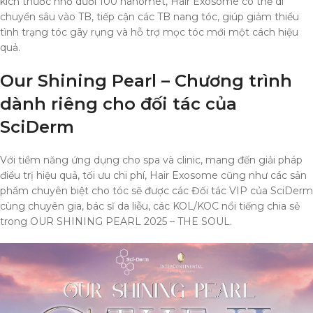
kích thước nhỏ dưới 100 nanomet, Hair Exosome có thể di
chuyển sâu vào TB, tiếp cận các TB nang tóc, giúp giảm thiểu
tình trạng tóc gãy rụng và hỗ trợ mọc tóc mới một cách hiệu
quả.
Our Shining Pearl – Chương trình
dành riêng cho đối tác của
SciDerm
Với tiềm năng ứng dụng cho spa và clinic, mang đến giải pháp
điều trị hiệu quả, tối ưu chi phí, Hair Exosome cũng như các sản
phẩm chuyên biệt cho tóc sẽ được các Đối tác VIP của SciDerm
cùng chuyên gia, bác sĩ da liễu, các KOL/KOC nổi tiếng chia sẻ
trong OUR SHINING PEARL 2025 – THE SOUL.