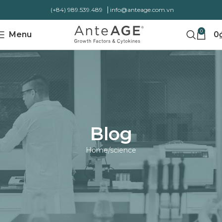
(+84) 989.539.489
info@anteage.com.vn
0
Menu
0
Blog
Home
science