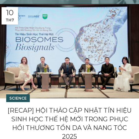
10
TH7
SCIENCE
[RECAP] HỘI THẢO CẬP NHẬT TÍN HIỆU
SINH HỌC THẾ HỆ MỚI TRONG PHỤC
HỒI THƯƠNG TỔN DA VÀ NANG TÓC
2025