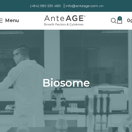
(+84) 989.539.489
info@anteage.com.vn
0
Menu
0
Biosome