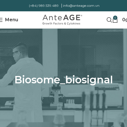
(+84) 989.539.489
info@anteage.com.vn
0
Menu
0
Biosome_biosignal