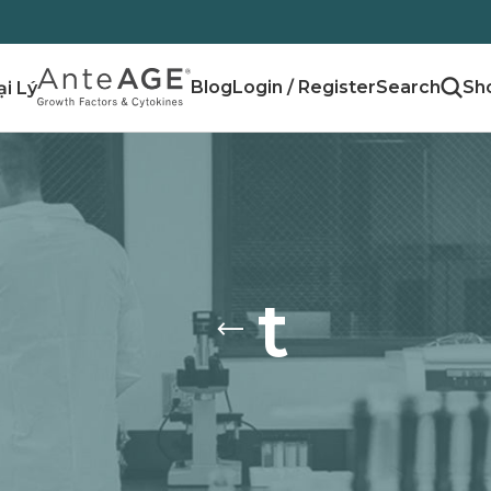
Blog
Login / Register
ại Lý
t