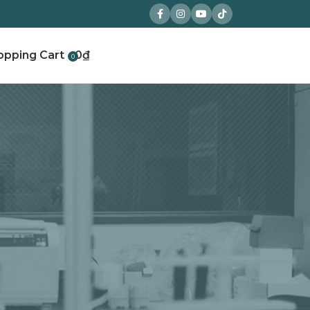
0
₫
0