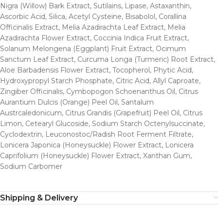
Nigra (Willow) Bark Extract, Sutilains, Lipase, Astaxanthin,
Ascorbic Acid, Silica, Acetyl Cysteine, Bisabolol, Corallina
Officinalis Extract, Melia Azadirachta Leaf Extract, Melia
Azadirachta Flower Extract, Coccinia Indica Fruit Extract,
Solanum Melongena (Eggplant) Fruit Extract, Ocimum
Sanctum Leaf Extract, Curcuma Longa (Turmeric) Root Extract,
Aloe Barbadensis Flower Extract, Tocopherol, Phytic Acid,
Hydroxypropyl Starch Phosphate, Citric Acid, Allyl Caproate,
Zingiber Officinalis, Cymbopogon Schoenanthus Oil, Citrus
Aurantium Dulcis (Orange) Peel Oil, Santalum
Austrcaledonicum, Citrus Grandis (Grapefruit) Peel Oil, Citrus
Limon, Cetearyl Glucoside, Sodium Starch Octenylsuccinate,
Cyclodextrin, Leuconostoc/Radish Root Ferment Filtrate,
Lonicera Japonica (Honeysuckle) Flower Extract, Lonicera
Caprifolium (Honeysuckle) Flower Extract, Xanthan Gum,
Sodium Carbomer
Shipping & Delivery