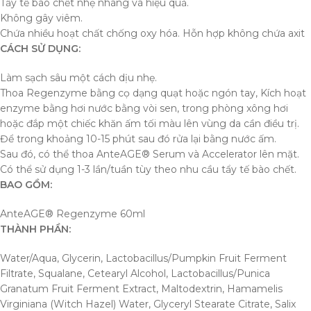
Tẩy tế bào chết nhẹ nhàng và hiệu quả.
Không gây viêm.
Chứa nhiều hoạt chất chống oxy hóa. Hỗn hợp không chứa axit
CÁCH SỬ DỤNG:
Làm sạch sâu một cách dịu nhẹ.
Thoa Regenzyme bằng cọ dạng quạt hoặc ngón tay, Kích hoạt
enzyme bằng hơi nước bằng vòi sen, trong phòng xông hơi
hoặc đắp một chiếc khăn ấm tối màu lên vùng da cần điều trị.
Để trong khoảng 10-15 phút sau đó rửa lại bằng nước ấm.
Sau đó, có thể thoa AnteAGE® Serum và Accelerator lên mặt.
Có thể sử dụng 1-3 lần/tuần tùy theo nhu cầu tẩy tế bào chết.
BAO GỒM:
AnteAGE® Regenzyme 60ml
THÀNH PHẦN:
Water/Aqua, Glycerin, Lactobacillus/Pumpkin Fruit Ferment
Filtrate, Squalane, Cetearyl Alcohol, Lactobacillus/Punica
Granatum Fruit Ferment Extract, Maltodextrin, Hamamelis
Virginiana (Witch Hazel) Water, Glyceryl Stearate Citrate, Salix