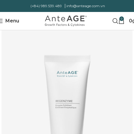
(+84) 989.539.489
info@anteage.com.vn
0
Menu
0