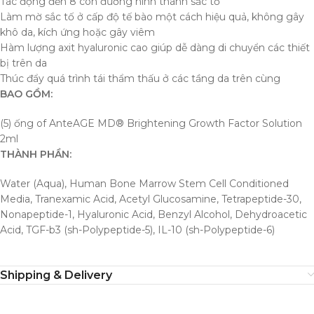
Tác động đến 8 con đường hình thành sắc tố
Làm mờ sắc tố ở cấp độ tế bào một cách hiệu quả, không gây
khô da, kích ứng hoặc gây viêm
Hàm lượng axit hyaluronic cao giúp dễ dàng di chuyển các thiết
bị trên da
Thúc đẩy quá trình tái thẩm thấu ở các tầng da trên cùng
BAO GỒM:
(5) ống of AnteAGE MD® Brightening Growth Factor Solution
2ml
THÀNH PHẦN:
Water (Aqua), Human Bone Marrow Stem Cell Conditioned
Media, Tranexamic Acid, Acetyl Glucosamine, Tetrapeptide-30,
Nonapeptide-1, Hyaluronic Acid, Benzyl Alcohol, Dehydroacetic
Acid, TGF-b3 (sh-Polypeptide-5), IL-10 (sh-Polypeptide-6)
Shipping & Delivery