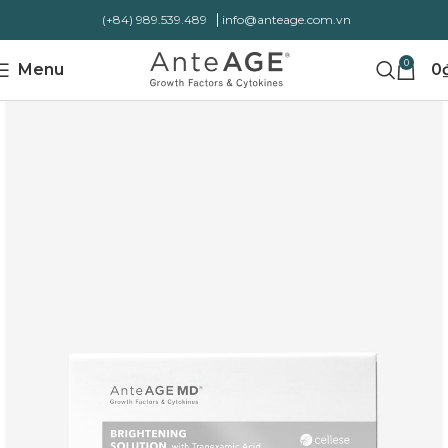
(+84) 989.539.489
info@anteage.com.vn
0
Menu
0